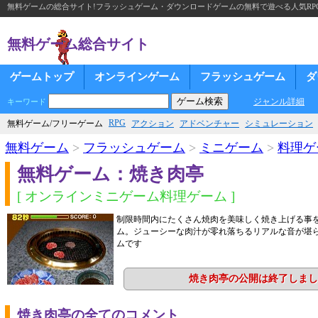
無料ゲームの総合サイト!フラッシュゲーム・ダウンロードゲームの無料で遊べる人気RP
無料ゲーム総合サイト
ゲームトップ
オンラインゲーム
フラッシュゲーム
ダ
ジャンル詳細
キーワード
RPG
無料ゲーム/フリーゲーム
アクション
アドベンチャー
シミュレーション
無料ゲーム
>
フラッシュゲーム
>
ミニゲーム
>
料理ゲ
無料ゲーム：焼き肉亭
[ オンラインミニゲーム料理ゲーム ]
制限時間内にたくさん焼肉を美味しく焼き上げる事
ム。ジューシーな肉汁が零れ落ちるリアルな音が堪
ムです
焼き肉亭の公開は終了しまし
焼き肉亭の全てのコメント