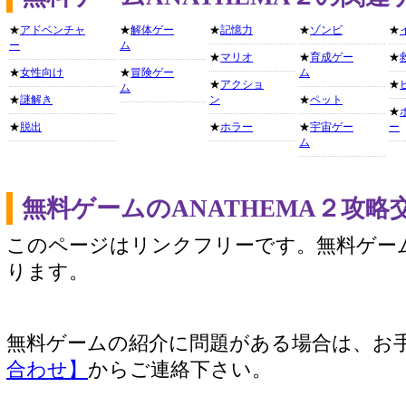
★
アドベンチャ
★
解体ゲー
★
記憶力
★
ゾンビ
★
ー
ム
★
マリオ
★
育成ゲー
★
★
女性向け
★
冒険ゲー
ム
★
アクショ
★
ム
★
謎解き
ン
★
ペット
★
★
脱出
★
ホラー
★
宇宙ゲー
ー
ム
無料ゲームのANATHEMA２攻
このページはリンクフリーです。無料ゲー
ります。
無料ゲームの紹介に問題がある場合は、お
合わせ】
からご連絡下さい。