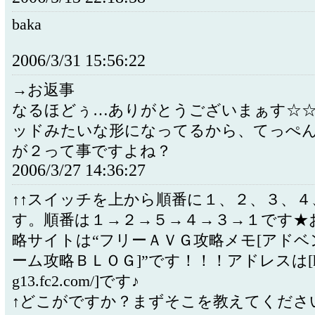
baka
2006/3/31 15:56:22
→お返事
なるほどぅ…ありがとうございまぁす☆
ッドみたいな形になってるから、てっぺ
が２って事ですよね？
2006/3/27 14:36:27
↑↑スイッチを上から順番に１、２、３、
す。順番は１→２→５→４→３→１です★
略サイトは“フリーＡＶＧ攻略メモ[アドベ
ーム攻略ＢＬＯＧ]”です！！！アドレスは[http:/
g13.fc2.com/]です♪
↑どこがですか？まずそこを教えてくださ