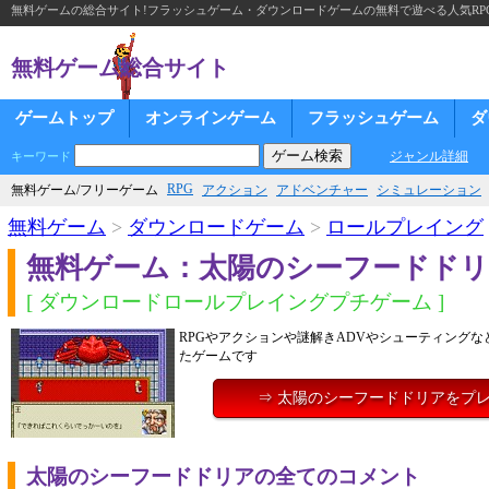
無料ゲームの総合サイト!フラッシュゲーム・ダウンロードゲームの無料で遊べる人気RP
無料ゲーム総合サイト
ゲームトップ
オンラインゲーム
フラッシュゲーム
ダ
ジャンル詳細
キーワード
RPG
無料ゲーム/フリーゲーム
アクション
アドベンチャー
シミュレーション
無料ゲーム
>
ダウンロードゲーム
>
ロールプレイング
無料ゲーム：太陽のシーフードド
[ ダウンロードロールプレイングプチゲーム ]
RPGやアクションや謎解きADVやシューティング
たゲームです
⇒ 太陽のシーフードドリアをプ
太陽のシーフードドリアの全てのコメント