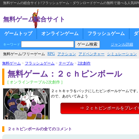
無料ゲームの総合サイト!フラッシュゲーム・ダウンロードゲームの無料で遊べる人気RP
無料ゲーム総合サイト
ゲームトップ
オンラインゲーム
フラッシュゲーム
ダ
ジャンル詳細
キーワード
RPG
無料ゲーム/フリーゲーム
アクション
アドベンチャー
シミュレーション
無料ゲーム
>
フラッシュゲーム
>
テーブル
>
2次創作
無料ゲーム：２ｃｈピンボール
[ オンラインテーブル2次創作 ]
２ｃｈキャラをバックにしたピンボールゲームです
ので、あがいてみよう
⇒ ２ｃｈピンボールをプレイ
２ｃｈピンボールの全てのコメント