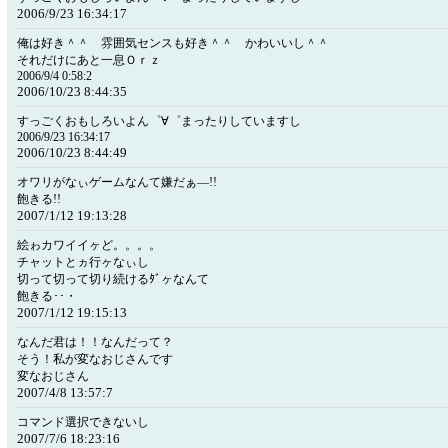
2006/9/23 16:34:17
俺は好き＾＾ 雰囲気センスも好き＾＾ かわいいし＾＾
それだけにあと一息Ｏｒｚ
2006/9/4 0:58:2
2006/10/23 8:44:35
すっごくおもしろいよん゜∀゜まったりしていますし
2006/9/23 16:34:17
2006/10/23 8:44:49
オワリがなぃゲームなんて嫌だぁ―!!
飽きる!!
2007/1/12 19:13:28
絵ゎカワイイヶど。。。。
チャットとヵ行ヶなぃし
切って切って切り続けるﾀﾞヶなんて
飽きる･･・
2007/1/12 19:15:13
なんだ君は！！なんだって？
そう！私が変なおじさんです
変なおじさん
2007/4/8 13:57:7
コマンド選択できないし
2007/7/6 18:23:16