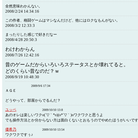
全然意味わかんない。
2008/2/24 14:34:16
この作者、格闘ゲームはマシなんだけど、他にはロクなもんがない。
2008/3/2 12:33:3
まったりした感じで好きだなー
2008/4/28 20:50:3
わけわからん
2008/7/26 12:42:16
昔のゲームだからいろいろステータスとか壊れてると。
どのくらい昔なのだ？ｗ
2008/9/19 10:48:30
2009/9/6 17:34
ＡＧＥ
どうやって、部屋からでるんだ？
ユッペ
2009/10/10 13:8
あのオレは楽しいワクo(´▽｀*o)(o*´▽｀)oワクワクと思うよ
でも操作方法とか分からない方は面白くないとおもうのでやめたほうがいいで
優希乃
2009/10/10 13:54
ワクワクですぅ♪