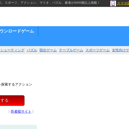
G、スポーツ、アクション、マリオ、パズル、麻雀が6000種以上掲載！
スマホ
ウンロードゲーム
シューティング
パズル
脱出ゲーム
テーブルゲーム
スポーツゲーム
女性向け
を探索するアクション
イする
[
作者様サイト
]