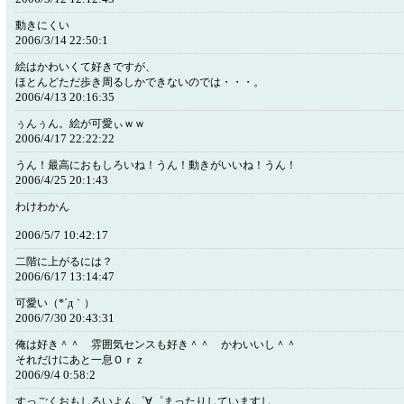
動きにくい
2006/3/14 22:50:1
絵はかわいくて好きですが、
ほとんどただ歩き周るしかできないのでは・・・。
2006/4/13 20:16:35
ぅんぅん。絵が可愛ぃｗｗ
2006/4/17 22:22:22
うん！最高におもしろいね！うん！動きがいいね！うん！
2006/4/25 20:1:43
わけわかん
2006/5/7 10:42:17
二階に上がるには？
2006/6/17 13:14:47
可愛い（*´д｀）
2006/7/30 20:43:31
俺は好き＾＾ 雰囲気センスも好き＾＾ かわいいし＾＾
それだけにあと一息Ｏｒｚ
2006/9/4 0:58:2
すっごくおもしろいよん゜∀゜まったりしていますし