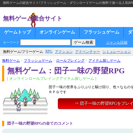
無料ゲームの総合サイト!フラッシュゲーム・ダウンロードゲームの無料で遊べる人気RP
無料ゲーム総合サイト
ゲームトップ
オンラインゲーム
フラッシュゲーム
ダ
ジャンル詳細
キーワード
RPG
無料ゲーム/フリーゲーム
アクション
アドベンチャー
シミュレーション
無料ゲーム
>
フラッシュゲーム
>
ロールプレイング
>
アイテム探しゲーム
無料ゲーム：団子一味の野望RPG
[ オンラインロールプレイングアイテム探しゲーム ]
団子一味の世界をぷりぷりと駆け回り、色々なもの
ＲＰＧです
⇒ 団子一味の野望RPGをプレ
団子一味の野望RPGの全てのコメント