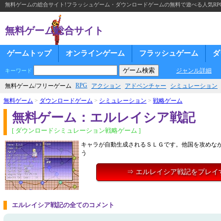
無料ゲームの総合サイト!フラッシュゲーム・ダウンロードゲームの無料で遊べる人気RP
無料ゲーム総合サイト
ゲームトップ
オンラインゲーム
フラッシュゲーム
ダ
ジャンル詳細
キーワード
RPG
無料ゲーム/フリーゲーム
アクション
アドベンチャー
シミュレーション
無料ゲーム
>
ダウンロードゲーム
>
シミュレーション
>
戦略ゲーム
無料ゲーム：エルレイシア戦記
[ ダウンロードシミュレーション戦略ゲーム ]
キャラが自動生成されるＳＬＧです。他国を攻めな
う
⇒ エルレイシア戦記をプレイ
エルレイシア戦記の全てのコメント