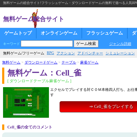
無料ゲームの総合サイト!フラッシュゲーム・ダウンロードゲームの無料で遊べる人気RP
無料ゲーム総合サイト
ゲームトップ
オンラインゲーム
フラッシュゲーム
ダ
ジャンル詳細
キーワード
RPG
無料ゲーム/フリーゲーム
アクション
アドベンチャー
シミュレーション
無料ゲーム
>
ダウンロードゲーム
>
テーブル
>
麻雀ゲーム
無料ゲーム：Cell_雀
[ ダウンロードテーブル麻雀ゲーム ]
エクセルでプレイする対ＣＯＭ本格四人打ち、お仕
す
⇒ Cell_雀をプレイする
Cell_雀の全てのコメント