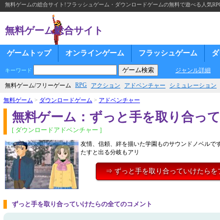
無料ゲームの総合サイト!フラッシュゲーム・ダウンロードゲームの無料で遊べる人気RP
無料ゲーム総合サイト
ゲームトップ
オンラインゲーム
フラッシュゲーム
ダ
ジャンル詳細
キーワード
RPG
無料ゲーム/フリーゲーム
アクション
アドベンチャー
シミュレーション
無料ゲーム
>
ダウンロードゲーム
>
アドベンチャー
無料ゲーム：ずっと手を取り合っ
[ ダウンロードアドベンチャー ]
友情、信頼、絆を描いた学園ものサウンドノベルで
たすと出る分岐もアリ
⇒ ずっと手を取り合っていけたらを
ずっと手を取り合っていけたらの全てのコメント