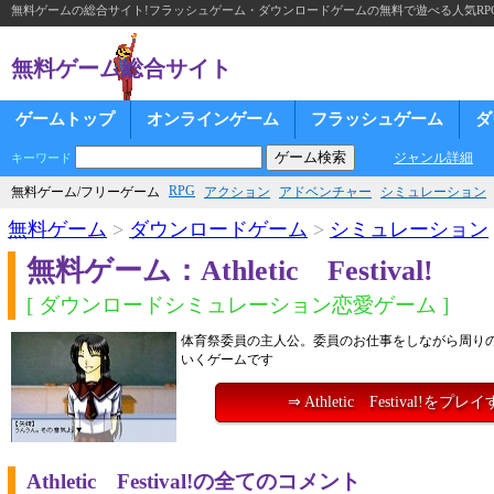
無料ゲームの総合サイト!フラッシュゲーム・ダウンロードゲームの無料で遊べる人気RP
無料ゲーム総合サイト
ゲームトップ
オンラインゲーム
フラッシュゲーム
ダ
ジャンル詳細
キーワード
RPG
無料ゲーム/フリーゲーム
アクション
アドベンチャー
シミュレーション
無料ゲーム
>
ダウンロードゲーム
>
シミュレーション
無料ゲーム：Athletic Festival!
[ ダウンロードシミュレーション恋愛ゲーム ]
体育祭委員の主人公。委員のお仕事をしながら周り
いくゲームです
⇒ Athletic Festival!をプレ
Athletic Festival!の全てのコメント