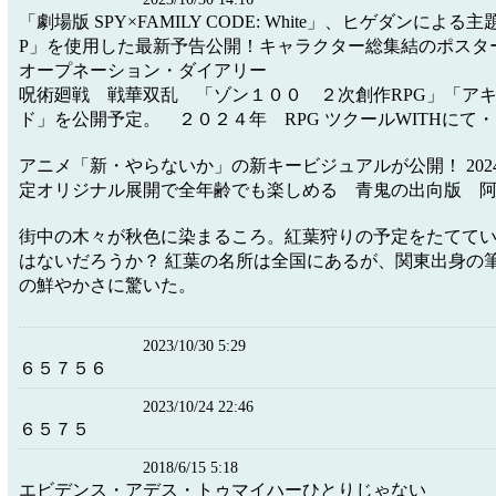
「劇場版 SPY×FAMILY CODE: White」、ヒゲダンによる主
P」を使用した最新予告公開！キャラクター総集結のポス
オープネーション・ダイアリー
呪術廻戦 戦華双乱 「ゾン１００ ２次創作RPG」「アキラ
ド」を公開予定。 ２０２４年 RPG ツクールWITHにて
アニメ「新・やらないか」の新キービジュアルが公開！ 202
定オリジナル展開で全年齢でも楽しめる 青鬼の出向版 
街中の木々が秋色に染まるころ。紅葉狩りの予定をたてて
はないだろうか？ 紅葉の名所は全国にあるが、関東出身の
の鮮やかさに驚いた。
2023/10/30 5:29
６５７５６
2023/10/24 22:46
６５７５
2018/6/15 5:18
エビデンス・アデス・トゥマイハーひとりじゃない