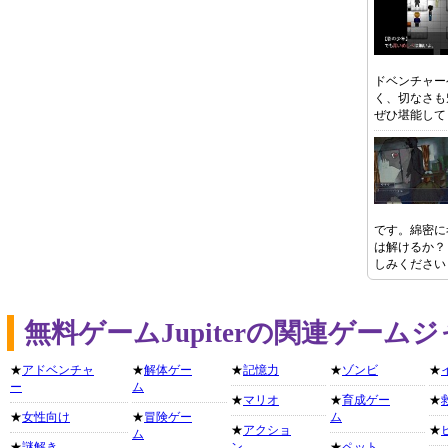
ドベンチャー
く、切なさも
ぜひ堪能して
です。綿密に
は解けるか？
しみください
無料ゲームJupiterの関連ゲーム
★
アドベンチャ
★
解体ゲー
★
記憶力
★
ゾンビ
★
ー
ム
★
マリオ
★
育成ゲー
★
★
女性向け
★
冒険ゲー
ム
★
アクショ
★
ム
★
謎解き
ン
★
ペット