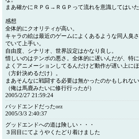
まあ確かにＲＰＧ→ＲＧＰって流れを意識してはい
感想
全体的にクオリティが高い。
キャラの絵は最近のゲームによくあるような同人臭
でいて上手い。
自由度、シナリオ、世界設定はかなり良し。
惜しいのはテンポの悪さ。全体的に遅いんだが、特
よくアニメーションしてるんだけど動作が遅い上に
（方針決めるだけ）。
まあそんなに戦闘する必要は無かったのかもしれな
（俺は馬鹿みたいに修行行ったが）
2005/2/27 21:59:24
バッドエンドだったorz
2005/3/3 2:40:37
グッドエンドへの道は険しい・・・
３回目にてようやくたどり着けました