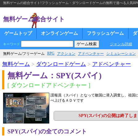
無料ゲームの総合サイト!フラッシュゲーム・ダウンロードゲームの無料で遊べる人気RP
無料ゲーム総合サイト
ゲームトップ
オンラインゲーム
フラッシュゲーム
ダ
ジャンル詳細
キーワード
RPG
無料ゲーム/フリーゲーム
アクション
アドベンチャー
シミュレーション
無料ゲーム
>
ダウンロードゲーム
>
アドベンチャー
無料ゲーム：SPY(スパイ)
[ ダウンロードアドベンチャー ]
諜報員（スパイ）となって敵国に潜入調査し、祖国
べ上げるＡＤＶです
SPY(スパイ)の公開は終了し
SPY(スパイ)の全てのコメント