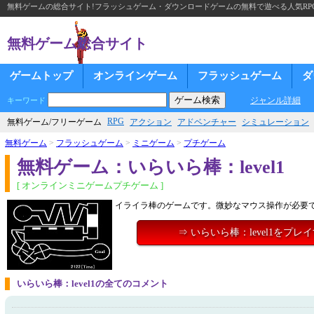
無料ゲームの総合サイト!フラッシュゲーム・ダウンロードゲームの無料で遊べる人気RP
無料ゲーム総合サイト
ゲームトップ
オンラインゲーム
フラッシュゲーム
ダ
ジャンル詳細
キーワード
RPG
無料ゲーム/フリーゲーム
アクション
アドベンチャー
シミュレーション
無料ゲーム
>
フラッシュゲーム
>
ミニゲーム
>
プチゲーム
無料ゲーム：いらいら棒：level1
[ オンラインミニゲームプチゲーム ]
イライラ棒のゲームです。微妙なマウス操作が必要
⇒ いらいら棒：level1をプレ
いらいら棒：level1の全てのコメント