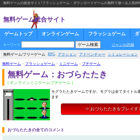
無料ゲームの総合サイト!フラッシュゲーム・ダウンロードゲームの無料で遊べる人気RP
無料ゲーム総合サイト
ゲームトップ
オンラインゲーム
フラッシュゲーム
ダ
ジャンル詳細
キーワード
RPG
無料ゲーム/フリーゲーム
アクション
アドベンチャー
シミュレーション
無料ゲーム
>
フラッシュゲーム
>
ミニゲーム
>
プチゲーム
無料ゲーム：おづらたたき
[ オンラインミニゲームプチゲーム ]
モグラたたきゲームですが、モグラは全てタイトル
ます
⇒ おづらたたきをプレイす
おづらたたきの全てのコメント