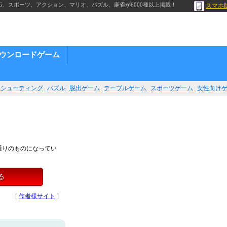
G、スポーツ、アクション、マリオ、パズル、麻雀が6000種以上掲載！
スマホ
ウンロードゲーム
シューティング
パズル
脱出ゲーム
テーブルゲーム
スポーツゲーム
女性向け
通りのものになってい
る
[
作者様サイト
]