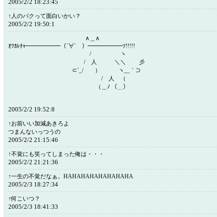
2005/2/2 18:23:45
↑人のパクって面白いかい？
2005/2/2 19:50:1
∧＿∧
ｵﾂｶﾚﾁｬ━━━━━━（´∀` ）━━━━━━ｿ!!!!!
/ ヽ
/ 人 ＼＼ 彡
⊂´_/ ） ヽ__｀⊃
/ 人 （
（＿ﾉ （＿）
2005/2/2 19:52:8
↑お前いい加減あきろよ
つまんないっつうの
2005/2/2 21:15:46
↑不覚にも笑ってしまった俺は・・・
2005/2/2 21:21:36
↑一生の不覚だなぁ。HAHAHAHAHAHAHAHA
2005/2/3 18:27:34
↑何こいつ？
2005/2/3 18:41:33