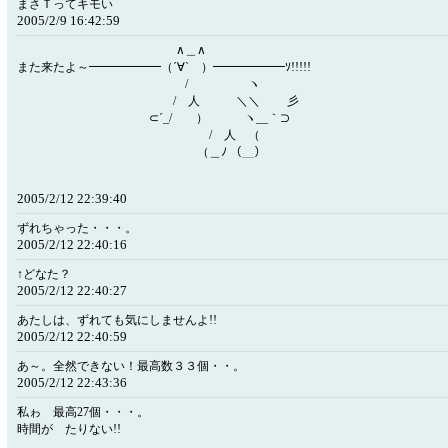
まさＴってキモい
2005/2/9 16:42:59
∧＿∧
また来たよ～━━━━━━（´∀` ）━━━━━━ｿ!!!!!
/ ヽ
/ 人 ＼＼ 彡
⊂´_/ ） ヽ__｀⊃
/ 人 （
（＿ﾉ （＿）
2005/2/12 22:39:40
ずれちゃった・・・。
2005/2/12 22:40:16
↑どなた？
2005/2/12 22:40:27
あたしは、ずれても気にしませんよ!!
2005/2/12 22:40:59
あ～。全然できない！最高数３３個・・。
2005/2/12 22:43:36
私ゎ 最高27個・・・。
時間が たりない!!