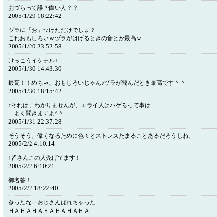
おづらって誰？偉い人？？
2005/1/29 18:22:42
ヅラに「お」つけただけでしょ？
これおもしろいｗヅラがはげるときの音とか最高ｗ
2005/1/29 23:52:58
けっこうイケテル♪
2005/1/30 14:43:30
最高！！めちゃ、おもしろいじゃん♪ヅラが飛んだとき最高です＾＾
2005/1/30 18:15:42
↑それは、わかりませんが、エライ人はハゲるって事は
よく聞きますよ^＾
2005/1/31 22:37:28
そうそう。偉くなるために色々とストレスたまることあるだろうしね。
2005/2/2 4:10:14
↑皆さんこの人禿げてます！
2005/2/2 6:10:21
御名答！
2005/2/2 18:22:40
参ったなーおじさんばれちゃった
ＨＡＨＡＨＡＨＡＨＡＨＡＨＡ