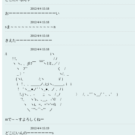
2012/4/4 15:18
おーーーーーーーーーーーーーい
2012/4/4 15:18
sま～～～～～～～～～～～～n
2012/4/4 15:18
きえたーーーーーーーーーー
2012/4/4 15:18
/i iヽ
! !､ ___ / ﾉ
ヽ ヽ､ 、彡ﾌ￣ ￣ヽﾐミ､／ /
ヽ ﾌ’’ く /
_ 〉’ ヽ/、_
(ヽi、 /;ヽ i/ ）
i ! 、、_____ノ､i;;iヽ､_____､ i i
! ’ヽ__●ノ’ ’ヽ_●、ノ 、ﾉ i
!､jヽ､ 、- ;; -､ / _ﾉ 〉 /、､’’`ヽ__/` ’ 、､’ ）
’!、 ヽ`t-、､__、 -’ｲ/ /
ヽ ヽt、=、=’=’=ｲi /
＼ `’”~⌒~”’ ノ
mで～～すよろしくねー
2012/4/4 15:19
どこにいんのーーーーーーーs