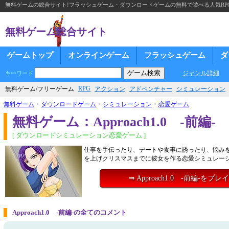
無料ゲームの総合サイト!フラッシュゲーム・ダウンロードゲームの無料で遊べる人気RP
無料ゲーム総合サイト
ゲームトップ
オンラインゲーム
フラッシュゲーム
ダ
ジャンル詳細
キーワード
RPG
無料ゲーム/フリーゲーム
アクション
アドベンチャー
シミュレーション
無料ゲーム
>
ダウンロードゲーム
>
シミュレーション
>
恋愛ゲーム
無料ゲーム：Approach1.0 -前編-
[ ダウンロードシミュレーション恋愛ゲーム ]
仕事を手伝ったり、デートや食事に誘ったり、悩み
を上げクリスマスまでに彼女を作る恋愛シミュレー
⇒ Approach1.0 -前編-をプレ
Approach1.0 -前編-の全てのコメント