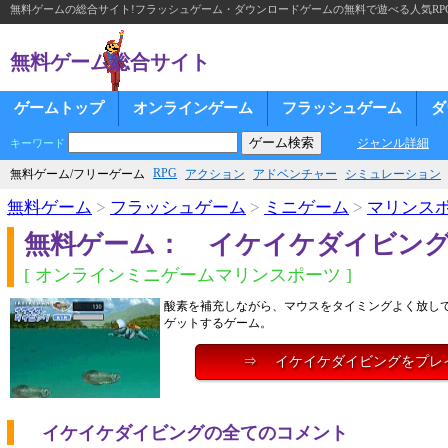
無料ゲームの総合サイト!フラッシュゲーム・ダウンロードゲームの無料で遊べる人気RP
無料ゲーム総合サイト
ゲームトップ
オンラインゲーム
フラッシュゲーム
ダ
ジャンル詳細
キーワード
RPG
無料ゲーム/フリーゲーム
アクション
アドベンチャー
シミュレーション
無料ゲーム
>
フラッシュゲーム
>
ミニゲーム
>
マリンス
無料ゲーム： イケイケダイビン
[ オンラインミニゲームマリンスポーツ ]
酸素を補充しながら、マウスをタイミングよく放し
ゲットするゲーム。
⇒ イケイケダイビングをプレ
イケイケダイビングの全てのコメント