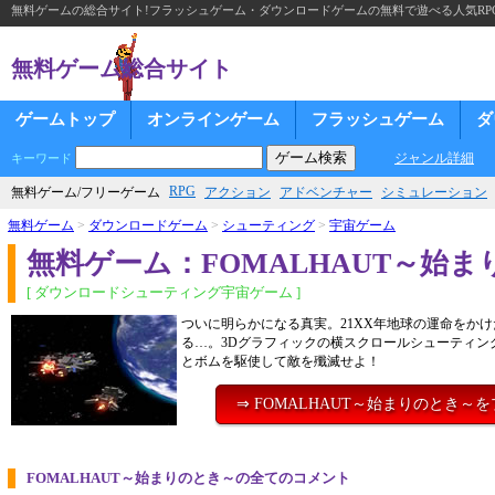
無料ゲームの総合サイト!フラッシュゲーム・ダウンロードゲームの無料で遊べる人気RP
無料ゲーム総合サイト
ゲームトップ
オンラインゲーム
フラッシュゲーム
ダ
ジャンル詳細
キーワード
RPG
無料ゲーム/フリーゲーム
アクション
アドベンチャー
シミュレーション
無料ゲーム
>
ダウンロードゲーム
>
シューティング
>
宇宙ゲーム
無料ゲーム：FOMALHAUT～始
[ ダウンロードシューティング宇宙ゲーム ]
ついに明らかになる真実。21XX年地球の運命をか
る…。3Dグラフィックの横スクロールシューティン
とボムを駆使して敵を殲滅せよ！
⇒ FOMALHAUT～始まりのとき～
FOMALHAUT～始まりのとき～の全てのコメント