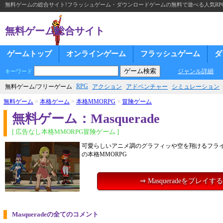
無料ゲームの総合サイト!フラッシュゲーム・ダウンロードゲームの無料で遊べる人気RP
無料ゲーム総合サイト
ゲームトップ
オンラインゲーム
フラッシュゲーム
ダ
ジャンル詳細
キーワード
RPG
無料ゲーム/フリーゲーム
アクション
アドベンチャー
シミュレーション
無料ゲーム
>
本格ゲーム
>
本格MMORPG
>
冒険ゲーム
無料ゲーム：Masquerade
[ 広告なし本格MMORPG冒険ゲーム ]
可愛らしいアニメ調のグラフィッや空を翔けるフラ
の本格MMORPG
⇒ Masqueradeをプレイする
Masqueradeの全てのコメント