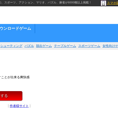
G、スポーツ、アクション、マリオ、パズル、麻雀が6000種以上掲載！
スマホ
ウンロードゲーム
シューティング
パズル
脱出ゲーム
テーブルゲーム
スポーツゲーム
女性向け
すことが出来る爽快感
イする
[
作者様サイト
]