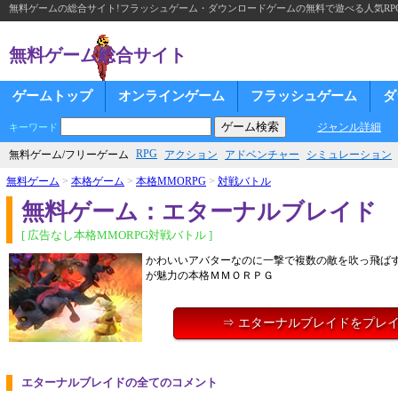
無料ゲームの総合サイト!フラッシュゲーム・ダウンロードゲームの無料で遊べる人気RP
無料ゲーム総合サイト
ゲームトップ
オンラインゲーム
フラッシュゲーム
ダ
ジャンル詳細
キーワード
RPG
無料ゲーム/フリーゲーム
アクション
アドベンチャー
シミュレーション
無料ゲーム
>
本格ゲーム
>
本格MMORPG
>
対戦バトル
無料ゲーム：エターナルブレイド
[ 広告なし本格MMORPG対戦バトル ]
かわいいアバターなのに一撃で複数の敵を吹っ飛ば
が魅力の本格ＭＭＯＲＰＧ
⇒ エターナルブレイドをプレ
エターナルブレイドの全てのコメント