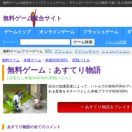
無料ゲームの総合サイト!フラッシュゲーム・ダウンロードゲームの無料で遊べる人気RP
無料ゲーム総合サイト
ゲームトップ
オンラインゲーム
フラッシュゲーム
ダ
ジャンル詳細
キーワード
RPG
無料ゲーム/フリーゲーム
アクション
アドベンチャー
シミュレーション
無料ゲーム
>
本格ゲーム
>
本格MMORPG
>
対戦バトル
無料ゲーム：あすてり物語
[ 広告なし本格MMORPG対戦バトル ]
自分の加護星座によって、バトルでの有利不利やア
れる星座をモチーフとした本格ブラウザMMORPG
⇒ あすてり物語をプレイす
あすてり物語の全てのコメント