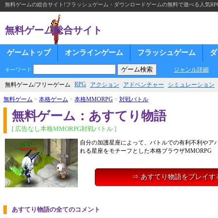
無料ゲームの総合サイト!フラッシュゲーム・ダウンロードゲームの無料で遊べる人気RP
無料ゲーム総合サイト
ゲームトップ
オンラインゲーム
フラッシュゲーム
ダ
ジャンル詳細
キーワード
RPG
無料ゲーム/フリーゲーム
アクション
アドベンチャー
シミュレーション
無料ゲーム
>
本格ゲーム
>
本格MMORPG
>
対戦バトル
無料ゲーム：あすてり物語
[ 広告なし本格MMORPG対戦バトル ]
自分の加護星座によって、バトルでの有利不利やア
れる星座をモチーフとした本格ブラウザMMORPG
⇒ あすてり物語をプレイす
あすてり物語の全てのコメント