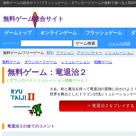
無料ゲームの総合サイト!フラッシュゲーム・ダウンロードゲームの無料で遊べる人気RP
無料ゲーム総合サイト
ゲームトップ
オンラインゲーム
フラッシュゲーム
ダ
ジャンル詳細
キーワード
RPG
無料ゲーム/フリーゲーム
アクション
アドベンチャー
シミュレーション
無料ゲーム
>
ダウンロードゲーム
>
シミュレーション
>
戦略ゲーム
無料ゲーム：竜退治２
[ ダウンロードシミュレーション戦略ゲーム ]
さあ、剣と魔法を持って竜退治の冒険に出かけよう
世界を舞台としたドラゴン討伐シミュレーションゲ
⇒ 竜退治２をプレイする
竜退治２の全てのコメント