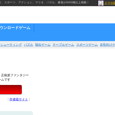
G、スポーツ、アクション、マリオ、パズル、麻雀が6000種以上掲載！
スマホ
ウンロードゲーム
シューティング
パズル
脱出ゲーム
テーブルゲーム
スポーツゲーム
女性向け
！正統派ファンタジー
ームです
[
作者様サイト
]