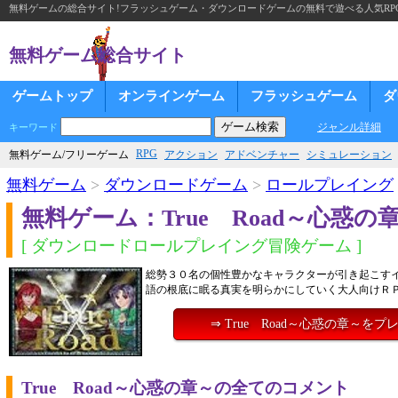
無料ゲームの総合サイト!フラッシュゲーム・ダウンロードゲームの無料で遊べる人気RP
無料ゲーム総合サイト
ゲームトップ
オンラインゲーム
フラッシュゲーム
ダ
ジャンル詳細
キーワード
RPG
無料ゲーム/フリーゲーム
アクション
アドベンチャー
シミュレーション
無料ゲーム
>
ダウンロードゲーム
>
ロールプレイング
無料ゲーム：True Road～心惑の
[ ダウンロードロールプレイング冒険ゲーム ]
総勢３０名の個性豊かなキャラクターが引き起こす
語の根底に眠る真実を明らかにしていく大人向けＲ
⇒ True Road～心惑の章～をプ
True Road～心惑の章～の全てのコメント