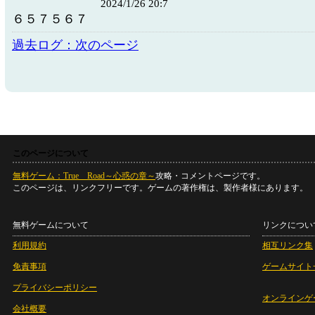
2024/1/26 20:7
６５７５６７
過去ログ：次のページ
このページについて
無料ゲーム：True Road～心惑の章～
攻略・コメントページです。
このページは、リンクフリーです。ゲームの著作権は、製作者様にあります。
無料ゲームについて
リンクについ
利用規約
相互リンク集
免責事項
ゲームサイト
プライバシーポリシー
オンラインゲ
会社概要