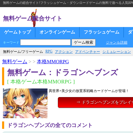
無料ゲームの総合サイト!フラッシュゲーム・ダウンロードゲームの無料で遊べる人気RP
無料ゲーム総合サイト
ゲームトップ
オンラインゲーム
フラッシュゲーム
ダ
ジャンル詳細
キーワード
RPG
無料ゲーム/フリーゲーム
アクション
アドベンチャー
シミュレーション
無料ゲーム
> >
本格MMORPG
無料ゲーム：ドラゴンヘブンズ
[ 本格ゲーム本格MMORPG ]
異世界×美少女の放置系戦略カードゲームが登場！
⇒ ドラゴンヘブンズをプレイ
ドラゴンヘブンズの全てのコメント