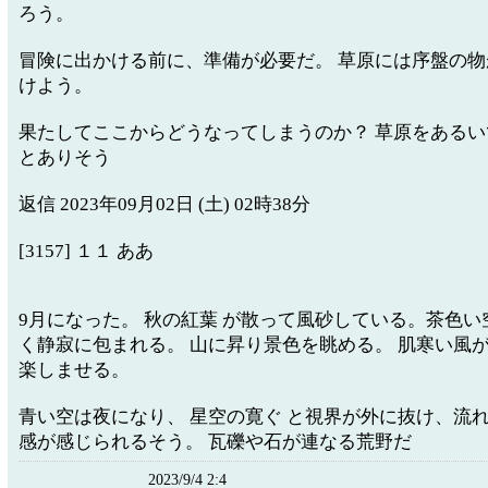
ろう。
冒険に出かける前に、準備が必要だ。 草原には序盤の
けよう。
果たしてここからどうなってしまうのか？ 草原をある
とありそう
返信 2023年09月02日 (土) 02時38分
[3157] １１ ああ
9月になった。 秋の紅葉 が散って風砂している。茶色
く静寂に包まれる。 山に昇り景色を眺める。 肌寒い風が
楽しませる。
青い空は夜になり、 星空の寛ぐ と視界が外に抜け、流
感が感じられるそう。 瓦礫や石が連なる荒野だ
2023/9/4 2:4