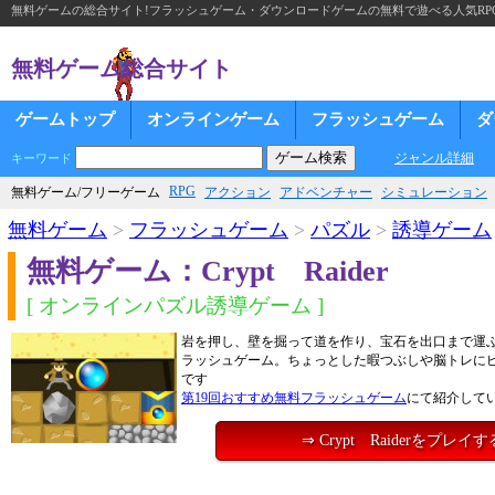
無料ゲームの総合サイト!フラッシュゲーム・ダウンロードゲームの無料で遊べる人気RP
無料ゲーム総合サイト
ゲームトップ
オンラインゲーム
フラッシュゲーム
ダ
ジャンル詳細
キーワード
RPG
無料ゲーム/フリーゲーム
アクション
アドベンチャー
シミュレーション
無料ゲーム
>
フラッシュゲーム
>
パズル
>
誘導ゲーム
無料ゲーム：Crypt Raider
[ オンラインパズル誘導ゲーム ]
岩を押し、壁を掘って道を作り、宝石を出口まで運
ラッシュゲーム。ちょっとした暇つぶしや脳トレに
です
第19回おすすめ無料フラッシュゲーム
にて紹介して
⇒ Crypt Raiderをプレイす