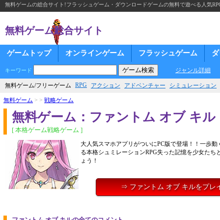
無料ゲームの総合サイト!フラッシュゲーム・ダウンロードゲームの無料で遊べる人気RP
無料ゲーム総合サイト
ゲームトップ
オンラインゲーム
フラッシュゲーム
ダ
ジャンル詳細
キーワード
RPG
無料ゲーム/フリーゲーム
アクション
アドベンチャー
シミュレーション
無料ゲーム
> >
戦略ゲーム
無料ゲーム：ファントム オブ キル
[ 本格ゲーム戦略ゲーム ]
大人気スマホアプリがついにPC版で登場！！一歩動
る本格シュミレーションRPG失った記憶を少女たち
ょう！
⇒ ファントム オブ キルをプレ
ファントム オブ キルの全てのコメント