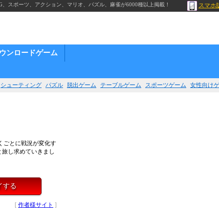
G、スポーツ、アクション、マリオ、パズル、麻雀が6000種以上掲載！
スマホ
ウンロードゲーム
シューティング
パズル
脱出ゲーム
テーブルゲーム
スポーツゲーム
女性向け
くごとに戦況が変化す
と旅し求めていきまし
イする
[
作者様サイト
]