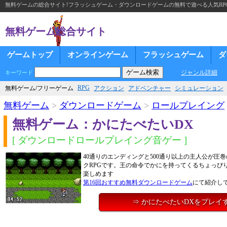
無料ゲームの総合サイト!フラッシュゲーム・ダウンロードゲームの無料で遊べる人気RP
無料ゲーム総合サイト
ゲームトップ
オンラインゲーム
フラッシュゲーム
ダ
ジャンル詳細
キーワード
RPG
無料ゲーム/フリーゲーム
アクション
アドベンチャー
シミュレーション
無料ゲーム
>
ダウンロードゲーム
>
ロールプレイング
無料ゲーム：かにたべたいDX
[ ダウンロードロールプレイング音ゲー ]
40通りのエンディングと500通り以上の主人公が圧
クRPGです。王の命令でかにを持ってくるちょっぴ
楽しめます
第16回おすすめ無料ダウンロードゲーム
にて紹介し
⇒ かにたべたいDXをプレイ