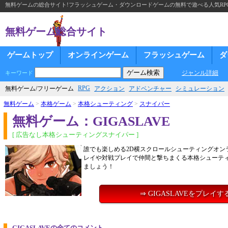
無料ゲームの総合サイト!フラッシュゲーム・ダウンロードゲームの無料で遊べる人気RP
無料ゲーム総合サイト
ゲームトップ
オンラインゲーム
フラッシュゲーム
ダ
ジャンル詳細
キーワード
RPG
無料ゲーム/フリーゲーム
アクション
アドベンチャー
シミュレーション
無料ゲーム
>
本格ゲーム
>
本格シューティング
>
スナイパー
無料ゲーム：GIGASLAVE
[ 広告なし本格シューティングスナイパー ]
誰でも楽しめる2D横スクロールシューティングオン
レイや対戦プレイで仲間と撃ちまくる本格シューテ
ましょう！
⇒ GIGASLAVEをプレイす
GIGASLAVEの全てのコメント