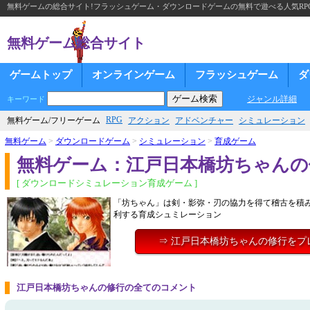
無料ゲームの総合サイト!フラッシュゲーム・ダウンロードゲームの無料で遊べる人気RP
無料ゲーム総合サイト
ゲームトップ
オンラインゲーム
フラッシュゲーム
ダ
ジャンル詳細
キーワード
RPG
無料ゲーム/フリーゲーム
アクション
アドベンチャー
シミュレーション
無料ゲーム
>
ダウンロードゲーム
>
シミュレーション
>
育成ゲーム
無料ゲーム：江戸日本橋坊ちゃんの
[ ダウンロードシミュレーション育成ゲーム ]
「坊ちゃん」は剣・影弥・刃の協力を得て稽古を積
利する育成シュミレーション
⇒ 江戸日本橋坊ちゃんの修行をプ
江戸日本橋坊ちゃんの修行の全てのコメント