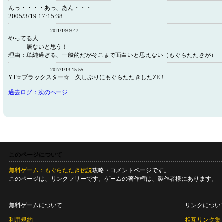
んっ・・・・あっ、あん・・・
2005/3/19 17:15:38
2011/1/9 9:47
やってる人
居ないと思う！
理由：単純過ぎる、一般的だがそこまで面白いと思えない（もぐらたたきが）
2017/1/13 15:55
YT☆ブラックスター☆ 久しぶりにもぐらたたきしたZE！
過去ログ：次のページ
このページについて
無料ゲーム：もぐらたたき伝説
攻略・コメントページです。
このページは、リンクフリーです。ゲームの著作権は、製作者様にあります。
無料ゲームについて
リンクについ
利用規約
相互リンク集