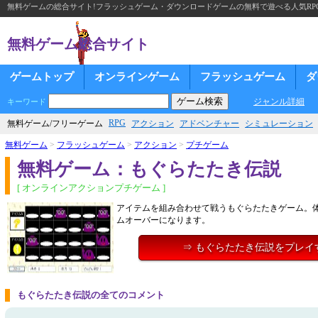
無料ゲームの総合サイト!フラッシュゲーム・ダウンロードゲームの無料で遊べる人気RP
無料ゲーム総合サイト
ゲームトップ
オンラインゲーム
フラッシュゲーム
ダ
ジャンル詳細
キーワード
RPG
無料ゲーム/フリーゲーム
アクション
アドベンチャー
シミュレーション
無料ゲーム
>
フラッシュゲーム
>
アクション
>
プチゲーム
無料ゲーム：もぐらたたき伝説
[ オンラインアクションプチゲーム ]
アイテムを組み合わせて戦うもぐらたたきゲーム。
ムオーバーになります。
⇒ もぐらたたき伝説をプレイ
もぐらたたき伝説の全てのコメント