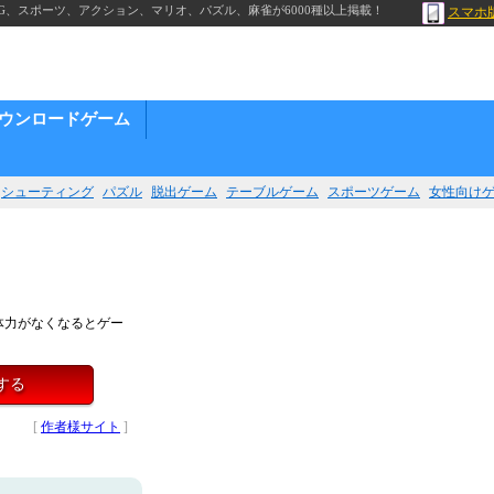
G、スポーツ、アクション、マリオ、パズル、麻雀が6000種以上掲載！
スマホ
ウンロードゲーム
シューティング
パズル
脱出ゲーム
テーブルゲーム
スポーツゲーム
女性向け
体力がなくなるとゲー
する
[
作者様サイト
]