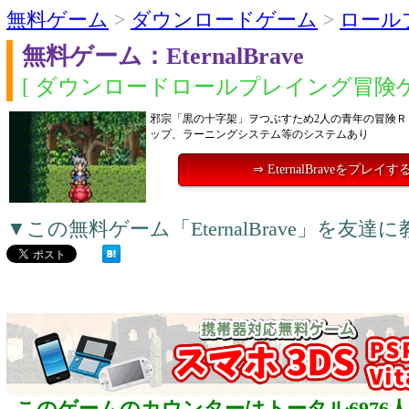
無料ゲーム
>
ダウンロードゲーム
>
ロール
無料ゲーム：EternalBrave
[ ダウンロードロールプレイング冒険ゲ
邪宗「黒の十字架」ヲつぶすため2人の青年の冒険Ｒ
ップ、ラーニングシステム等のシステムあり
⇒ EternalBraveをプレイす
▼この無料ゲーム「EternalBrave」を友