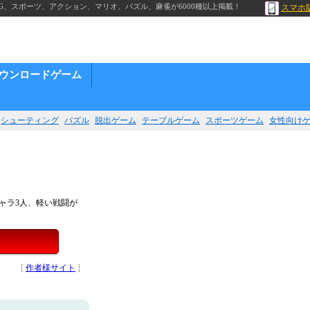
G、スポーツ、アクション、マリオ、パズル、麻雀が6000種以上掲載！
スマホ
ウンロードゲーム
シューティング
パズル
脱出ゲーム
テーブルゲーム
スポーツゲーム
女性向け
ャラ3人、軽い戦闘が
[
作者様サイト
]