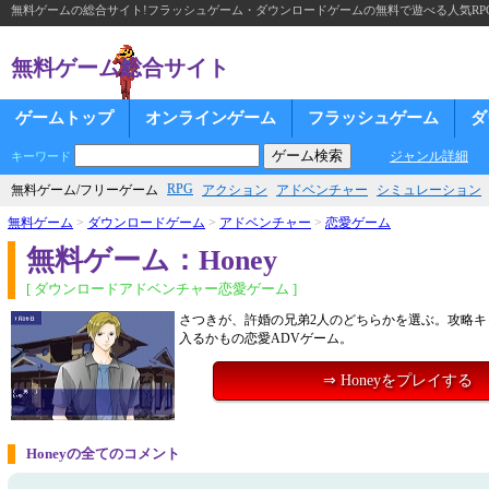
無料ゲームの総合サイト!フラッシュゲーム・ダウンロードゲームの無料で遊べる人気RP
無料ゲーム総合サイト
ゲームトップ
オンラインゲーム
フラッシュゲーム
ダ
ジャンル詳細
キーワード
RPG
無料ゲーム/フリーゲーム
アクション
アドベンチャー
シミュレーション
無料ゲーム
>
ダウンロードゲーム
>
アドベンチャー
>
恋愛ゲーム
無料ゲーム：Honey
[ ダウンロードアドベンチャー恋愛ゲーム ]
さつきが、許婚の兄弟2人のどちらかを選ぶ。攻略キ
入るかもの恋愛ADVゲーム。
⇒ Honeyをプレイする
Honeyの全てのコメント