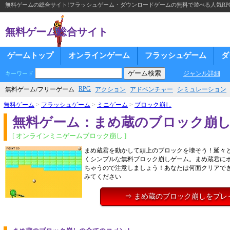
無料ゲームの総合サイト!フラッシュゲーム・ダウンロードゲームの無料で遊べる人気RP
無料ゲーム総合サイト
ゲームトップ
オンラインゲーム
フラッシュゲーム
ダ
ジャンル詳細
キーワード
RPG
無料ゲーム/フリーゲーム
アクション
アドベンチャー
シミュレーション
無料ゲーム
>
フラッシュゲーム
>
ミニゲーム
>
ブロック崩し
無料ゲーム：まめ蔵のブロック崩
[ オンラインミニゲームブロック崩し ]
まめ蔵君を動かして頭上のブロックを壊そう！延々
くシンプルな無料ブロック崩しゲーム。まめ蔵君に
ちゃうので注意しましょう！あなたは何面クリアで
みてください
⇒ まめ蔵のブロック崩しをプレ