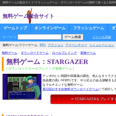
無料ゲームの総合サイト!フラッシュゲーム・ダウンロードゲームの無料で遊べる人気RP
無料ゲーム総合サイト
ゲームトップ
オンラインゲーム
フラッシュゲーム
ダ
ジャンル詳細
キーワード
RPG
無料ゲーム/フリーゲーム
アクション
アドベンチャー
シミュレーション
無料ゲーム
>
ダウンロードゲーム
>
ロールプレイング
>
冒険ゲーム
無料ゲーム：STARGAZER
[ ダウンロードロールプレイング冒険ゲーム ]
テンポのいい戦闘や回復薬の調合、色んなキャラク
自由度の高いSFRPGです。やり応えのある謎解き
なマルチエンドな無料ゲーム
第32回おすすめ無料ダウンロードゲーム
にて紹介し
⇒ STARGAZERをプレイす