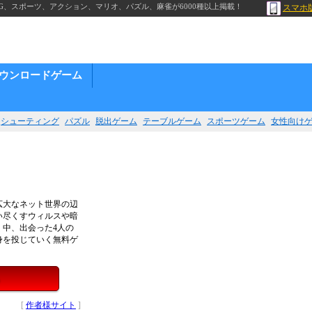
G、スポーツ、アクション、マリオ、パズル、麻雀が6000種以上掲載！
スマホ
ウンロードゲーム
シューティング
パズル
脱出ゲーム
テーブルゲーム
スポーツゲーム
女性向け
広大なネット世界の辺
い尽くすウィルスや暗
中、出会った4人の
身を投じていく無料ゲ
[
作者様サイト
]