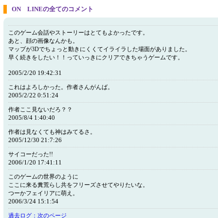
ON LINEの全てのコメント
このゲーム会話やストーリーはとてもよかったです。
あと、顔の画像なんかも。
マップが3Dでちょっと動きにくくてイライラした場面がありました。
早く続きをしたい！！っていっきにクリアできちゃうゲームです。
2005/2/20 19:42:31
これはよろしかった。作者さんがんば。
2005/2/22 0:51:24
作者ここ見ないだろ？？
2005/8/4 1:40:40
作者は見なくても神はみてるさ。
2005/12/30 21:7:26
サイコーだった!!
2006/1/20 17:41:11
このゲームの世界のように
ここに来る糞荒らし共をフリーズさせてやりたいな。
つーかフェイリアに萌え。
2006/3/24 15:1:54
過去ログ：次のページ