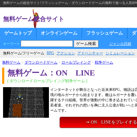
無料ゲームの総合サイト!フラッシュゲーム・ダウンロードゲームの無料で遊べる人気RP
無料ゲーム総合サイト
ゲームトップ
オンラインゲーム
フラッシュゲーム
ダ
ジャンル詳細
キーワード
RPG
無料ゲーム/フリーゲーム
アクション
アドベンチャー
シミュレーション
無料ゲーム
>
ダウンロードゲーム
>
ロールプレイング
>
戦争ゲーム
無料ゲーム：ON LINE
[ ダウンロードロールプレイング戦争ゲーム ]
インターネットが舞台となった近未来RPG。物語は
境の地ルガーナから始まります。敵はルガーナを覆
躍するテロ組織。世界が激動の中に巻き込まれていく
若者達。それぞれの想いを胸に主人公達が戦いへと
ームです。
⇒ ON LINEをプレイする