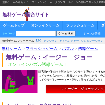
無料ゲームの総合サイト!フラッシュゲーム・ダウンロードゲームの無料で遊べる人気RP
無料ゲーム総合サイト
ゲームトップ
オンラインゲーム
フラッシュゲーム
ダ
ジャンル詳細
キーワード
RPG
無料ゲーム/フリーゲーム
アクション
アドベンチャー
シミュレーション
無料ゲーム
>
フラッシュゲーム
>
パズル
>
誘導ゲーム
無料ゲーム：イージー ジョー
[ オンラインパズル誘導ゲーム ]
障害物や仕掛けを解きながらウサギを導いてあげる
スイッチを入れたり、邪魔なものを退かしたり、色
してウサギをパーティーへ連れて行ってあげよう！
⇒ イージー ジョーをプレイ