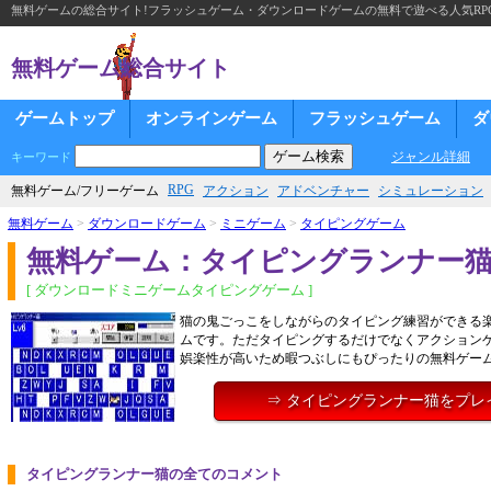
無料ゲームの総合サイト!フラッシュゲーム・ダウンロードゲームの無料で遊べる人気RP
無料ゲーム総合サイト
ゲームトップ
オンラインゲーム
フラッシュゲーム
ダ
ジャンル詳細
キーワード
RPG
無料ゲーム/フリーゲーム
アクション
アドベンチャー
シミュレーション
無料ゲーム
>
ダウンロードゲーム
>
ミニゲーム
>
タイピングゲーム
無料ゲーム：タイピングランナー
[ ダウンロードミニゲームタイピングゲーム ]
猫の鬼ごっこをしながらのタイピング練習ができる
ムです。ただタイピングするだけでなくアクション
娯楽性が高いため暇つぶしにもぴったりの無料ゲー
⇒ タイピングランナー猫をプレ
タイピングランナー猫の全てのコメント