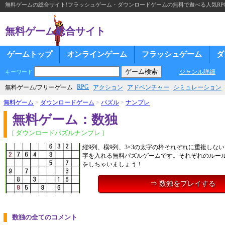
無料ゲームの総合サイト!フラッシュゲーム・ダウンロードゲームの無料で遊べる人気RP
無料ゲーム総合サイト
ゲームトップ
オンラインゲーム
フラッシュゲーム
ダ
ジャンル詳細
キーワード
RPG
無料ゲーム/フリーゲーム
アクション
アドベンチャー
シミュレーション
無料ゲーム
>
ダウンロードゲーム
>
パズル
>
ナンプレ
無料ゲーム：数独
[ ダウンロードパズルナンプレ ]
縦9列、横9列、3×3の太字の枠それぞれに重複しな
字を入れる無料パズルゲームです。それぞれのルー
をしちゃいましょう！
⇒ 数独をプレイする
数独の全てのコメント