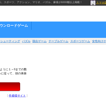
G、スポーツ、アクション、マリオ、パズル、麻雀が6000種以上掲載！
スマホ
ウンロードゲーム
シューティング
パズル
脱出ゲーム
テーブルゲーム
スポーツゲーム
女性向け
いように１～9までの数
ルに従って、頭の体操
[
作者様サイト
]