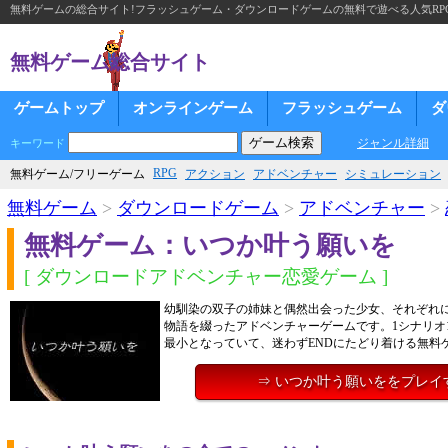
無料ゲームの総合サイト!フラッシュゲーム・ダウンロードゲームの無料で遊べる人気RP
無料ゲーム総合サイト
ゲームトップ
オンラインゲーム
フラッシュゲーム
ダ
ジャンル詳細
キーワード
RPG
無料ゲーム/フリーゲーム
アクション
アドベンチャー
シミュレーション
無料ゲーム
>
ダウンロードゲーム
>
アドベンチャー
>
無料ゲーム：いつか叶う願いを
[ ダウンロードアドベンチャー恋愛ゲーム ]
幼馴染の双子の姉妹と偶然出会った少女、それぞれ
物語を綴ったアドベンチャーゲームです。1シナリオ
最小となっていて、迷わずENDにたどり着ける無料
⇒ いつか叶う願いををプレイ