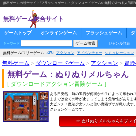
無料ゲームの総合サイト!フラッシュゲーム・ダウンロードゲームの無料で遊べる人気RP
無料ゲーム総合サイト
ゲームトップ
オンラインゲーム
フラッシュゲーム
ダ
ジャンル詳細
キーワード
RPG
無料ゲーム/フリーゲーム
アクション
アドベンチャー
シミュレーション
無料ゲーム
>
ダウンロードゲーム
>
アクション
>
冒険
無料ゲーム：ぬりぬりメルちゃん
[ ダウンロードアクション冒険ゲーム ]
ある日突然、時の宝石が何者かの手によって奪われて
ままでは全ての時が止まってしまう危険性がありま
大ピンチ！魔法少女メルと使い魔猫ザザが織り成す
クションゲームです。
⇒ ぬりぬりメルちゃんをプレ