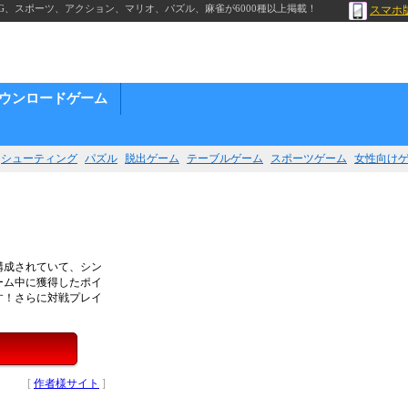
G、スポーツ、アクション、マリオ、パズル、麻雀が6000種以上掲載！
スマホ
ウンロードゲーム
シューティング
パズル
脱出ゲーム
テーブルゲーム
スポーツゲーム
女性向け
構成されていて、シン
ーム中に獲得したポイ
す！さらに対戦プレイ
[
作者様サイト
]