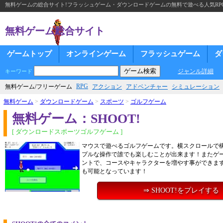
無料ゲームの総合サイト!フラッシュゲーム・ダウンロードゲームの無料で遊べる人気RP
無料ゲーム総合サイト
ゲームトップ
オンラインゲーム
フラッシュゲーム
ダ
ジャンル詳細
キーワード
RPG
無料ゲーム/フリーゲーム
アクション
アドベンチャー
シミュレーション
無料ゲーム
>
ダウンロードゲーム
>
スポーツ
>
ゴルフゲーム
無料ゲーム：SHOOT!
[ ダウンロードスポーツゴルフゲーム ]
マウスで遊べるゴルフゲームです。横スクロールで
プルな操作で誰でも楽しむことが出来ます！またゲ
ントで、コースやキャラクターを増やす事ができま
も可能となっています！
⇒ SHOOT!をプレイする