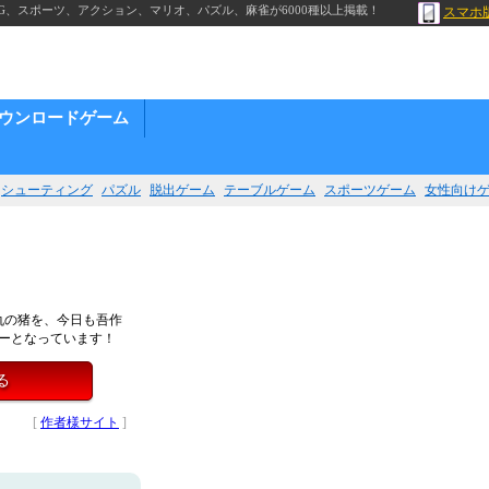
G、スポーツ、アクション、マリオ、パズル、麻雀が6000種以上掲載！
スマホ
ウンロードゲーム
シューティング
パズル
脱出ゲーム
テーブルゲーム
スポーツゲーム
女性向け
仇の猪を、今日も吾作
ーとなっています！
る
[
作者様サイト
]