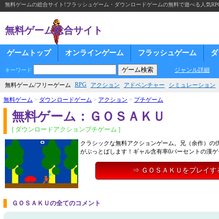
無料ゲームの総合サイト!フラッシュゲーム・ダウンロードゲームの無料で遊べる人気RP
無料ゲーム総合サイト
ゲームトップ
オンラインゲーム
フラッシュゲーム
ダ
ジャンル詳細
キーワード
RPG
無料ゲーム/フリーゲーム
アクション
アドベンチャー
シミュレーション
無料ゲーム
>
ダウンロードゲーム
>
アクション
>
プチゲーム
無料ゲーム：ＧＯＳＡＫＵ
[ ダウンロードアクションプチゲーム ]
クラシックな無料アクションゲーム。兄（余作）の
がぶっとばします！ギャル含有率0パーセントの漢ゲ
⇒ ＧＯＳＡＫＵをプレイす
ＧＯＳＡＫＵの全てのコメント