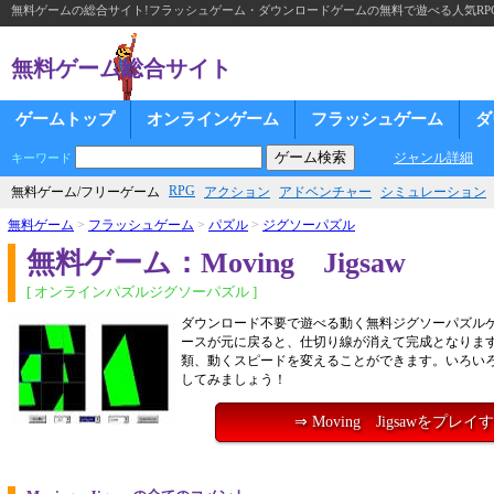
無料ゲームの総合サイト!フラッシュゲーム・ダウンロードゲームの無料で遊べる人気RP
無料ゲーム総合サイト
ゲームトップ
オンラインゲーム
フラッシュゲーム
ダ
ジャンル詳細
キーワード
RPG
無料ゲーム/フリーゲーム
アクション
アドベンチャー
シミュレーション
無料ゲーム
>
フラッシュゲーム
>
パズル
>
ジグソーパズル
無料ゲーム：Moving Jigsaw
[ オンラインパズルジグソーパズル ]
ダウンロード不要で遊べる動く無料ジグソーパズル
ースが元に戻ると、仕切り線が消えて完成となりま
類、動くスピードを変えることができます。いろい
してみましょう！
⇒ Moving Jigsawをプレイ