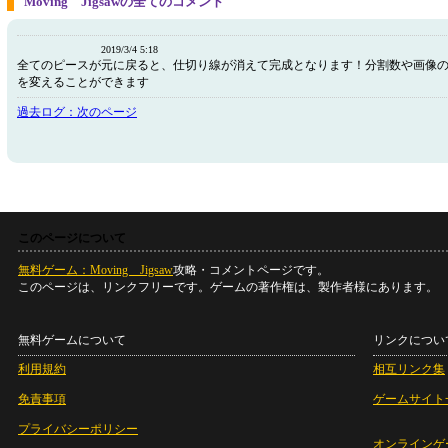
Moving Jigsawの全てのコメント
2019/3/4 5:18
全てのピースが元に戻ると、仕切り線が消えて完成となります！分割数や画像
を変えることができます
過去ログ：次のページ
このページについて
無料ゲーム：Moving Jigsaw
攻略・コメントページです。
このページは、リンクフリーです。ゲームの著作権は、製作者様にあります。
無料ゲームについて
リンクについ
利用規約
相互リンク集
免責事項
ゲームサイト
プライバシーポリシー
オンラインゲ