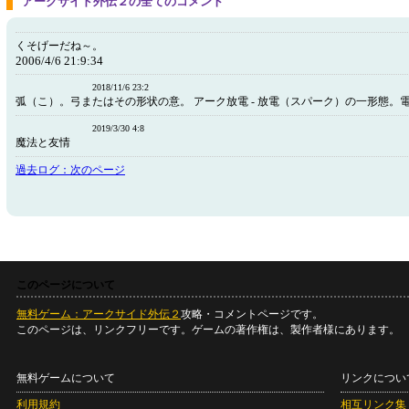
アークサイド外伝２の全てのコメント
くそげーだね～。
2006/4/6 21:9:34
2018/11/6 23:2
弧（こ）。弓またはその形状の意。 アーク放電 - 放電（スパーク）の一形態。
2019/3/30 4:8
魔法と友情
過去ログ：次のページ
このページについて
無料ゲーム：アークサイド外伝２
攻略・コメントページです。
このページは、リンクフリーです。ゲームの著作権は、製作者様にあります。
無料ゲームについて
リンクについ
利用規約
相互リンク集