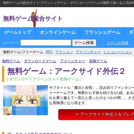
無料ゲームの総合サイト!フラッシュゲーム・ダウンロードゲームの無料で遊べる人気RP
無料ゲーム総合サイト
ゲームトップ
オンラインゲーム
フラッシュゲーム
ダ
ジャンル詳細
キーワード
RPG
無料ゲーム/フリーゲーム
アクション
アドベンチャー
シミュレーション
無料ゲーム
>
ダウンロードゲーム
>
アドベンチャー
>
冒険ゲーム
無料ゲーム：アークサイド外伝２
[ ダウンロードアドベンチャー冒険ゲーム ]
サブタイトル「魔法と友情」。読み切りファンタジ
ャーゲームです。相変わらず旅を続ける4人組。ある
れを乗り越えて一安心と思ったのもつかの間…。さ
な冒険譚になり得ます。
⇒ アークサイド外伝２をプレ