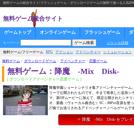
無料ゲームの総合サイト!フラッシュゲーム・ダウンロードゲームの無料で遊べる人気RP
無料ゲーム総合サイト
ゲームトップ
オンラインゲーム
フラッシュゲーム
ダ
ジャンル詳細
キーワード
RPG
無料ゲーム/フリーゲーム
アクション
アドベンチャー
シミュレーション
無料ゲーム
>
ダウンロードゲーム
>
アドベンチャー
>
恋愛ゲーム
無料ゲーム：降魔 -Mix Disk-
[ ダウンロードアドベンチャー恋愛ゲーム ]
降魔学園ショートシナリオ集アドベンチャーゲーム。
リーで公開されたものです。今まで発表した追加シ
マ、新OPムービーに加えて、限定公開されたシナリ
オ、新曲（ヴォーカル曲含む）SC－88Pro音源を使
27曲でお送りされるアドベンチャーノベルゲームで
⇒ 降魔 -Mix Disk-をプレ