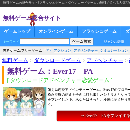
無料ゲームの総合サイト!フラッシュゲーム・ダウンロードゲームの無料で遊べる人気RP
無料ゲーム総合サイト
ゲームトップ
オンラインゲーム
フラッシュゲーム
ダ
ジャンル詳細
キーワード
RPG
無料ゲーム/フリーゲーム
アクション
アドベンチャー
シミュレーション
無料ゲーム
>
ダウンロードゲーム
>
アドベンチャー
>
無料ゲーム：Ever17 PA
[ ダウンロードアドベンチャー恋愛ゲーム ]
萌え系恋愛アドベンチャーゲーム。Eve○17のプロ
松永沙羅の萌えを全面に打ち出したシナリオとなっ
をプレイした後、あなたはきっと、沙羅に萌え狂う
う。
⇒ Ever17 PAをプレイす