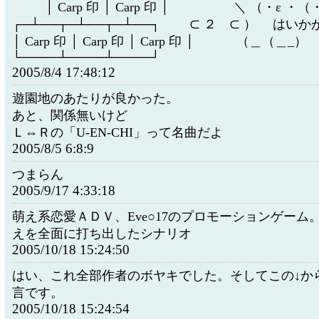
│ Carp 印 │ Carp 印 │ ＼ （・ε ・
┌─┴──┬─┴──┬─┴──┐ ⊂ ２ ⊂ ） はいか
│ Carp 印 │ Carp 印 │ Carp 印 │ （＿（＿_）
└────┴────┴────┘
2005/8/4 17:48:12
遊園地のあたりが良かった。
あと、関係無いけど
Ｌ⇔Ｒの「U-EN-CHI」って名曲だよ
2005/8/5 6:8:9
つまらん
2005/9/17 4:33:18
萌え系恋愛ＡＤＶ、Eve○17のプロモーションゲーム
えを全面に打ち出したシナリオ
2005/10/18 15:24:50
はい、これ全部作者のボヤキでした。そしてこの↓か
言です。
2005/10/18 15:24:54