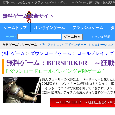
無料ゲームの総合サイト!フラッシュゲーム・ダウンロードゲームの無料で遊べる人気RP
無料ゲーム総合サイト
ゲームトップ
オンラインゲーム
フラッシュゲーム
ダ
ジャンル詳細
キーワード
RPG
無料ゲーム/フリーゲーム
アクション
アドベンチャー
シミュレーション
無料ゲーム
>
ダウンロードゲーム
>
ロールプレイング
無料ゲーム：BERSERKER ～狂
[ ダウンロードロールプレイング冒険ゲーム ]
魔人フューリーの呪縛によりバーサーカーと化した
3DRPGです。プレイヤーは狂戦士ロキとなって、3
ンを歩き、そこに潜む魔物を倒していきます。ダン
器類や防具類、アイテムも用意された無料ゲームで
⇒ BERSERKER ～狂戦士伝説～