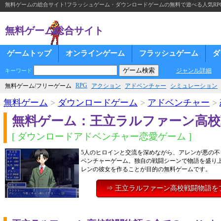
無料ゲームの総合サイト!フラッシュゲーム・ダウンロードゲームの無料で遊べる人気RP
無料ゲーム総合サイト
ゲームトップ
オンラインゲーム
フラッシュゲーム
ダ
ジャンル詳細
キーワード
RPG
無料ゲーム/フリーゲーム
アクション
アドベンチャー
シミュレーション
無料ゲーム
>
ダウンロードゲーム
>
アドベンチャー
>
無料ゲーム：王立ラルファーン高校
[ ダウンロードアドベンチャー恋愛ゲーム ]
5人のヒロインと交流を深めながら、アレンが悪の不
ベンチャーゲーム。独自の戦闘シーンで物語を盛り
レンの彼女を作ることが目的の無料ゲームです。
⇒ 王立ラルファーン高校戦闘物語を