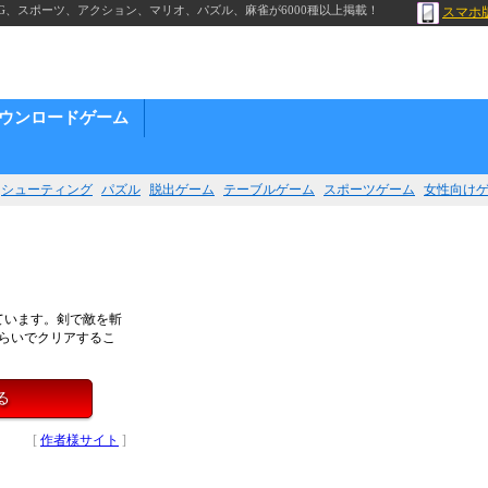
G、スポーツ、アクション、マリオ、パズル、麻雀が6000種以上掲載！
スマホ
ウンロードゲーム
シューティング
パズル
脱出ゲーム
テーブルゲーム
スポーツゲーム
女性向け
ています。剣で敵を斬
らいでクリアするこ
る
[
作者様サイト
]