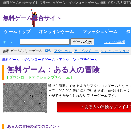
無料ゲームの総合サイト!フラッシュゲーム・ダウンロードゲームの無料で遊べる人気RP
無料ゲーム総合サイト
ゲームトップ
オンラインゲーム
フラッシュゲーム
ダ
ジャンル詳細
キーワード
RPG
無料ゲーム/フリーゲーム
アクション
アドベンチャー
シミュレーション
無料ゲーム
>
ダウンロードゲーム
>
アクション
>
プチゲーム
無料ゲーム：ある人の冒険
[ ダウンロードアクションプチゲーム ]
誰でも簡単にできるようなアクションゲームとなっ
って、どんどん先に進んでいきます。頑張れば2日く
とができるかもしれないフリーゲームです。
⇒ ある人の冒険をプレイす
ある人の冒険の全てのコメント