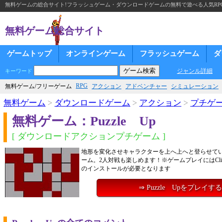
無料ゲームの総合サイト!フラッシュゲーム・ダウンロードゲームの無料で遊べる人気RP
無料ゲーム総合サイト
ゲームトップ
オンラインゲーム
フラッシュゲーム
ダ
ジャンル詳細
キーワード
RPG
無料ゲーム/フリーゲーム
アクション
アドベンチャー
シミュレーション
無料ゲーム
>
ダウンロードゲーム
>
アクション
>
プチゲ
無料ゲーム：Puzzle Up
[ ダウンロードアクションプチゲーム ]
地形を変化させキャラクターを上へ上へと登らせて
ーム。2人対戦も楽しめます！※ゲームプレイにはClick
のインストールが必要となります
⇒ Puzzle Upをプレイする