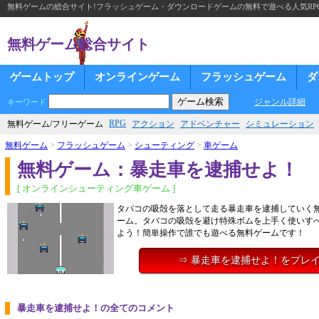
無料ゲームの総合サイト!フラッシュゲーム・ダウンロードゲームの無料で遊べる人気RP
無料ゲーム総合サイト
ゲームトップ
オンラインゲーム
フラッシュゲーム
ダ
ジャンル詳細
キーワード
RPG
無料ゲーム/フリーゲーム
アクション
アドベンチャー
シミュレーション
無料ゲーム
>
フラッシュゲーム
>
シューティング
>
車ゲーム
無料ゲーム：暴走車を逮捕せよ！
[ オンラインシューティング車ゲーム ]
タバコの吸殻を落として走る暴走車を逮捕していく
ーム。タバコの吸殻を避け特殊ボムを上手く使いす
よう！簡単操作で誰でも遊べる無料ゲームです！
⇒ 暴走車を逮捕せよ！をプレ
暴走車を逮捕せよ！の全てのコメント